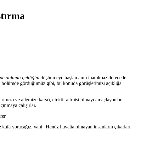
ştırma
ne anlama geldiğini
düşünmeye başlamanın inanılmaz derecede
3. bölümde gördüğümüz gibi, bu konuda görüşlerimizi açıklığa
rımıza ve ailemize karşı), efektif altruist olmayı amaçlayanlar
açınmaya çalışırlar.
rer.
afa yoracağız, yani “Henüz hayatta olmayan insanların çıkarları,