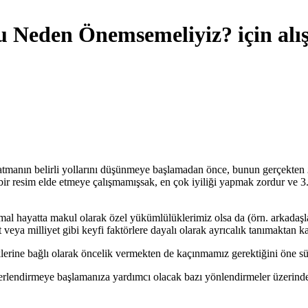
nu Neden Önemsemeliyiz? için alı
aratmanın belirli yollarını düşünmeye başlamadan önce, bunun gerçekten
bir resim elde etmeye çalışmamışsak, en çok iyiliği yapmak zordur ve 
rmal hayatta makul olarak özel yükümlülüklerimiz olsa da (örn. arkadaşla
et veya milliyet gibi keyfi faktörlere dayalı olarak ayrıcalık tanımaktan k
erine bağlı olarak öncelik vermekten de kaçınmamız gerektiğini öne sü
endirmeye başlamanıza yardımcı olacak bazı yönlendirmeler üzerinde k