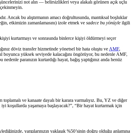
elerinizi not alın — belirsizlikleri veya alakalı görünen açık uçlu
e çekinmeyin.
adır. Ancak bu alıştırmanın amacı doğrultusunda, mantıksal boşluklar
neğin, etkimizin zamanlamasını) izole etmek ve
sadece bu yönüyle
ilgili
 kişiyi kurtarmayı ve sonrasında binlerce kişiyi öldürmeyi seçer
ınız döviz transfer hizmetinde yönetsel bir hata oluştu ve
AMF
,
 yıl boyunca yüksek seviyede kalacağını öngörüyor, bu nedenle AMF,
 bu nedenle paranızın kurtardığı hayat, bağış yaptığınız anda henüz
 toplamalı ve kanaate dayalı bir karara varmalıyız. Bu, YZ ve diğer
a iyi koşullarda yaşamaya başlayacak?”, “Bir hayat kurtarmak için
ylediğinizde, yargılarınızın yaklaşık %50’sinin doğru olduğu anlamına