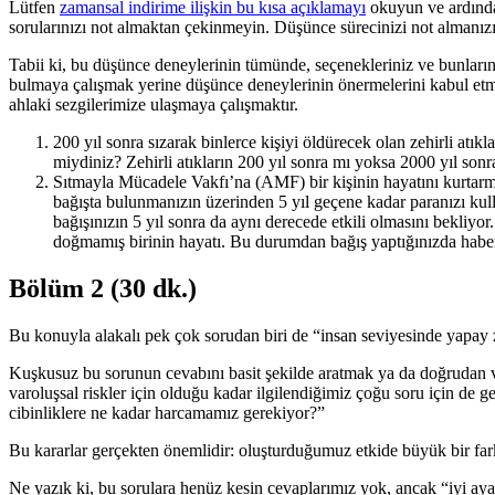
Lütfen
zamansal indirime ilişkin bu kısa açıklamayı
okuyun ve ardından
sorularınızı not almaktan çekinmeyin. Düşünce sürecinizi not almanızı 
Tabii ki, bu düşünce deneylerinin tümünde, seçenekleriniz ve bunları
bulmaya çalışmak yerine düşünce deneylerinin önermelerini kabul etme
ahlaki sezgilerimize ulaşmaya çalışmaktır.
200 yıl sonra sızarak binlerce kişiyi öldürecek olan zehirli atı
miydiniz? Zehirli atıkların 200 yıl sonra mı yoksa 2000 yıl sonra
Sıtmayla Mücadele Vakfı’na (AMF) bir kişinin hayatını kurtarmay
bağışta bulunmanızın üzerinden 5 yıl geçene kadar paranızı ku
bağışınızın 5 yıl sonra da aynı derecede etkili olmasını bekliyo
doğmamış birinin hayatı. Bu durumdan bağış yaptığınızda haber
Bölüm 2 (30 dk.)
Bu konuyla alakalı pek çok sorudan biri de “insan seviyesinde yapay 
Kuşkusuz bu sorunun cevabını basit şekilde aratmak ya da doğrudan v
varoluşsal riskler için olduğu kadar ilgilendiğimiz çoğu soru için d
cibinliklere ne kadar harcamamız gerekiyor?”
Bu kararlar gerçekten önemlidir: oluşturduğumuz etkide büyük bir fark 
Ne yazık ki, bu sorulara henüz kesin cevaplarımız yok, ancak “iyi ay