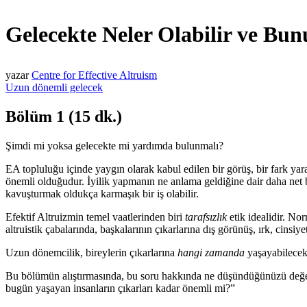
Gelecekte Neler Olabilir ve Bu
yazar
Centre for Effective Altruism
Uzun dönemli gelecek
Bölüm 1 (15 dk.)
Şimdi mi yoksa gelecekte mi yardımda bulunmalı?
EA topluluğu içinde yaygın olarak kabul edilen bir görüş, bir fark y
önemli olduğudur. İyilik yapmanın ne anlama geldiğine dair daha net 
kavuşturmak oldukça karmaşık bir iş olabilir.
Efektif Altruizmin temel vaatlerinden biri
tarafsızlık
etik idealidir. No
altruistik çabalarında, başkalarının çıkarlarına dış görünüş, ırk, cinsiy
Uzun dönemcilik, bireylerin çıkarlarına
hangi zamanda
yaşayabilecekl
Bu bölümün alıştırmasında, bu soru hakkında ne düşündüğünüzü değerl
bugün yaşayan insanların çıkarları kadar önemli mi?”