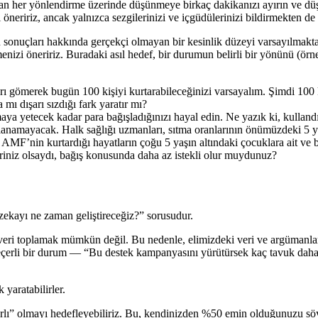
 her yönlendirme üzerinde düşünmeye birkaç dakikanızı ayırın ve düşünc
öneririz, ancak yalnızca sezgilerinizi ve içgüdülerinizi bildirmekten d
n sonuçları hakkında gerçekçi olmayan bir kesinlik düzeyi varsayılmakt
nizi öneririz. Buradaki asıl hedef, bir durumun belirli bir yönünü (ör
kları gömerek bugün 100 kişiyi kurtarabileceğinizi varsayalım. Şimdi 100
 mı dışarı sızdığı fark yaratır mı?
a yetecek kadar para bağışladığınızı hayal edin. Ne yazık ki, kullandığ
llanamayacak. Halk sağlığı uzmanları, sıtma oranlarının önümüzdeki 5
r. AMF’nin kurtardığı hayatların çoğu 5 yaşın altındaki çocuklara ait ve
iniz olsaydı, bağış konusunda daha az istekli olur muydunuz?
zekayı ne zaman geliştireceğiz?” sorusudur.
eri toplamak mümkün değil. Bu nedenle, elimizdeki veri ve argümanları
e geçerli bir durum — “Bu destek kampanyasını yürütürsek kaç tavuk dah
yaratabilirler.
arlı” olmayı hedefleyebiliriz. Bu, kendinizden %50 emin olduğunuzu sö