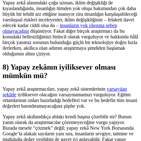
Yapay zekâ alanındaki çoğu uzman, iklim değişikliği ile
kıyaslandığında, insanlığın tümden yok oluşu bakımından çok daha
büyük bir tehdit arz ettiğine inanıyor zira insanlığın karşılaşabileceği
varoluşsal riskleri inceleyenler, iklim değişikliğinin – felaketi davet
edecek kadar ciddi olsa da –
insanların yok oluşuna sebep
olmayacağını
düşünüyor. Fakat diğer birçok araştırmacı da bu
konudaki belirsizliğimizi birincil olarak vurguluyor ve hakkında hâlâ
birçok yanıtsız sorunun bulunduğu güçlü bir teknolojiye doğru hızla
ilerlerken, akıllıca olan adımın araştırmaya şimdiden başlamak
olduğunun altını çiziyor.
8) Yapay zekânın iyiliksever olması
mümkün mü?
Yapay zekâ araştırmacıları, yapay zekâ sistemlerinin
varsayılan
şekilde
iyiliksever olacağını varsaymamamızı vurguluyor. Eğitim
ortamlarının onları hazırladığı hedefleri var ve bu hedefin tüm insani
değerleri barındıramayacağına şüphe yok.
Yapay zekâ akıllandıkça ahlakı kendi başına çözebilir mi? Bunun
yanıtı olarak da araştırmacılar çözemeyeceğine vurgu yapıyor.
Burada mesele “çözmek” değil; yapay zekâ New York Borsasında
Google’la alakalı sayıların yanı sıra, insanların sevgiye, tatmine ve
mutluluğa değer verdiğini de gayet iyi anlayabilir. Fakat yapay