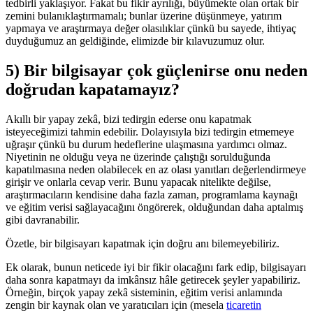
tedbirli yaklaşıyor. Fakat bu fikir ayrılığı, büyümekte olan ortak bir
zemini bulanıklaştırmamalı; bunlar üzerine düşünmeye, yatırım
yapmaya ve araştırmaya değer olasılıklar çünkü bu sayede, ihtiyaç
duyduğumuz an geldiğinde, elimizde bir kılavuzumuz olur.
5) Bir bilgisayar çok güçlenirse onu neden
doğrudan kapatamayız?
Akıllı bir yapay zekâ, bizi tedirgin ederse onu kapatmak
isteyeceğimizi tahmin edebilir. Dolayısıyla bizi tedirgin etmemeye
uğraşır çünkü bu durum hedeflerine ulaşmasına yardımcı olmaz.
Niyetinin ne olduğu veya ne üzerinde çalıştığı sorulduğunda
kapatılmasına neden olabilecek en az olası yanıtları değerlendirmeye
girişir ve onlarla cevap verir. Bunu yapacak nitelikte değilse,
araştırmacıların kendisine daha fazla zaman, programlama kaynağı
ve eğitim verisi sağlayacağını öngörerek, olduğundan daha aptalmış
gibi davranabilir.
Özetle, bir bilgisayarı kapatmak için doğru anı bilemeyebiliriz.
Ek olarak, bunun neticede iyi bir fikir olacağını fark edip, bilgisayarı
daha sonra kapatmayı da imkânsız hâle getirecek şeyler yapabiliriz.
Örneğin, birçok yapay zekâ sisteminin, eğitim verisi anlamında
zengin bir kaynak olan ve yaratıcıları için (mesela
ticaretin