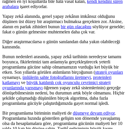
rağmen en iyi koşullarda bile hâlâ vasat kalan,
kendi kendini süren
arabalara
işaret ediyorlar.
Yapay zekâ alanında, genel yapay zekânın imkânsız olduğunu
düşünen üst düzey bir araştırmacı bulmaksa gerçekten zor. Aksine,
alanın en parlak zihinleri bunun
bir gün olacağını
söylüyor genelde;
fakat o günün gelmesine muhtemelen daha çok var.
Diğer araştırmacılarsa o günün sanılandan daha yakın olabileceği
kanısında.
Bunun nedenleri arasında, yapay zekâ tarihinin neredeyse tamamı
boyunca, fikirlerimizi tam anlamıyla gerçekleştirecek yeterli
programlama gücüne sahip olmamamızın vurduğu ket büyük bir
etken. Son yıllarda görülen atılımların birçoğunun (
strateji oyunları
oynamayı,
ünlülerin sahte fotoğraflarını üretmeyi
,
proteinleri
katlamayı
ve
büyük katılımlı çok oyunculu çevrimiçi strateji
oyunlarında yarışmayı
öğrenen yapay zekâ sistemlerinin) gerçeğe
dönüşebilmesinin nedeni, bu durumun artık böyle olmaması. Hiçbir
şekilde çalışmadığı düşünülen birçok algoritma, daha fazla
programlama gücüyle çalıştırdığımızda gayet normal işledi.
Bir programlama biriminin maliyeti de
düşmeye devam ediyor
.
Programlama hızında gösterilen gelişim son dönemde yavaşlamış
olsa da hesaplamalara göre, programlama gücünün maliyeti her 10
yılda 10 katı bir düşüşe sahip. Tarihî gelişiminin büyük kısmı