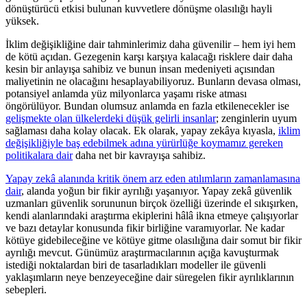
dönüştürücü etkisi bulunan kuvvetlere dönüşme olasılığı hayli
yüksek.
İklim değişikliğine dair tahminlerimiz daha güvenilir – hem iyi hem
de kötü açıdan. Gezegenin karşı karşıya kalacağı risklere dair daha
kesin bir anlayışa sahibiz ve bunun insan medeniyeti açısından
maliyetinin ne olacağını hesaplayabiliyoruz. Bunların devasa olması,
potansiyel anlamda yüz milyonlarca yaşamı riske atması
öngörülüyor. Bundan olumsuz anlamda en fazla etkilenecekler ise
gelişmekte olan ülkelerdeki düşük gelirli insanlar
; zenginlerin uyum
sağlaması daha kolay olacak. Ek olarak, yapay zekâya kıyasla,
iklim
değişikliğiyle baş edebilmek adına yürürlüğe koymamız gereken
politikalara dair
daha net bir kavrayışa sahibiz.
Yapay zekâ alanında kritik önem arz eden atılımların zamanlamasına
dair
, alanda yoğun bir fikir ayrılığı yaşanıyor. Yapay zekâ güvenlik
uzmanları güvenlik sorununun birçok özelliği üzerinde el sıkışırken,
kendi alanlarındaki araştırma ekiplerini hâlâ ikna etmeye çalışıyorlar
ve bazı detaylar konusunda fikir birliğine varamıyorlar. Ne kadar
kötüye gidebileceğine ve kötüye gitme olasılığına dair somut bir fikir
ayrılığı mevcut. Günümüz araştırmacılarının açığa kavuşturmak
istediği noktalardan biri de tasarladıkları modeller ile güvenli
yaklaşımların neye benzeyeceğine dair süregelen fikir ayrılıklarının
sebepleri.