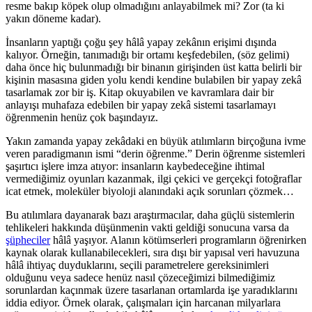
resme bakıp köpek olup olmadığını anlayabilmek mi? Zor (ta ki
yakın döneme kadar).
İnsanların yaptığı çoğu şey hâlâ yapay zekânın erişimi dışında
kalıyor. Örneğin, tanımadığı bir ortamı keşfedebilen, (söz gelimi)
daha önce hiç bulunmadığı bir binanın girişinden üst katta belirli bir
kişinin masasına giden yolu kendi kendine bulabilen bir yapay zekâ
tasarlamak zor bir iş. Kitap okuyabilen ve kavramlara dair bir
anlayışı muhafaza edebilen bir yapay zekâ sistemi tasarlamayı
öğrenmenin henüz çok başındayız.
Yakın zamanda yapay zekâdaki en büyük atılımların birçoğuna ivme
veren paradigmanın ismi “derin öğrenme.” Derin öğrenme sistemleri
şaşırtıcı işlere imza atıyor: insanların kaybedeceğine ihtimal
vermediğimiz oyunları kazanmak, ilgi çekici ve gerçekçi fotoğraflar
icat etmek, moleküler biyoloji alanındaki açık sorunları çözmek…
Bu atılımlara dayanarak bazı araştırmacılar, daha güçlü sistemlerin
tehlikeleri hakkında düşünmenin vakti geldiği sonucuna varsa da
şüpheciler
hâlâ yaşıyor. Alanın kötümserleri programların öğrenirken
kaynak olarak kullanabilecekleri, sıra dışı bir yapısal veri havuzuna
hâlâ ihtiyaç duyduklarını, seçili parametrelere gereksinimleri
olduğunu veya sadece henüz nasıl çözeceğimizi bilmediğimiz
sorunlardan kaçınmak üzere tasarlanan ortamlarda işe yaradıklarını
iddia ediyor. Örnek olarak, çalışmaları için harcanan milyarlara