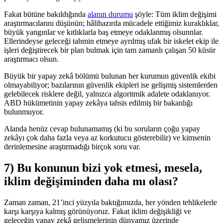
Fakat bütüne bakıldığında
alanın durumu
şöyle: Tüm iklim değişimi
araştırmacılarını düşünün; hâlihazırda mücadele ettiğimiz kuraklıklar,
büyük yangınlar ve kıtlıklarla baş etmeye odaklanmış olsunnlar.
Ellerindeyse geleceği tahmin etmeye ayrılmış ufak bir iskelet ekip ile
işleri değiştirecek bir plan bulmak için tam zamanlı çalışan 50 küsür
araştırmacı olsun.
Büyük bir yapay zekâ bölümü bulunan her kurumun güvenlik ekibi
olmayabiliyor; bazılarının güvenlik ekipleri ise gelişmiş sistemlerden
gelebilecek risklere değil, yalnızca algoritmik adalete odaklanıyor.
ABD hükümetinin yapay zekâya tahsis edilmiş bir bakanlığı
bulunmuyor.
Alanda henüz cevap bulunamamış (ki bu soruların çoğu yapay
zekâyı çok daha fazla veya az korkutucu gösterebilir) ve kimsenin
derinlemesine araştırmadığı birçok soru var.
7) Bu konunun bizi yok etmesi, mesela,
iklim değişiminden daha mı olası?
Zaman zaman, 21’inci yüzyıla baktığımızda, her yönden tehlikelerle
karşı karşıya kalmış görünüyoruz. Fakat iklim değişikliği ve
geleceğin yapay zekâ gelişmelerinin dünyamız üzerinde