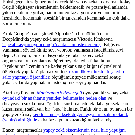
Bahsi geçen tuzağı bertaraf edecek bir yapay zekâ tasarlamak kolay.
Güçlü bilgisayar sistemlerinin beklenmedik ve potansiyel anlamda
yıkıcı etkilerine yol açmanın birden fazla yolu var ve bunların
hepsinden kaçınmak, spesifik bir tanesinden kaçınmaktan çok daha
zorlu bir sorun.
Artık Google’ın ana şirketi Alphabet’in bir bölümü olan
DeepMind’da yapay zekâ araştırmacısı Victoria Krakovna
“spesifikasyon oyunculuğu”na dair bir liste derlemiş
: Bilgisayar
yapmasını söylediğimiz şeyi yapıyor, yapmasını istediğimiz şeyi
değil. Örneğin, bir simülasyonda yer alan yapay zekâ
organizmalarına zıplamayı öğretmeyi denedik fakat bunu,
“ayaklarının” zeminin ne kadar yukarısına çıktığını ölçmelerini
öğreterek yaptık. Zıplamak yerine,
uzun dikey direkler inşa edip
salto yapmayı öğrendiler
; ölçtüğümüz şeyde mükemmel sonuç
yakalasalar da yapmalarını istediğimiz şeyi yapmadılar.
Atari keşif oyunu
Montezuma’s Revenge’i
oynayan bir yapay zekâ,
oyundaki bir anahtarın yeniden belirmesine neden olan
ve
dolayısıyla söz konusu “glitch”i suistimal ederek daha yüksek skor
kazanmasını sağlayan bir “bug” bulmuş. Farklı bir oyun oynayan bir
yapay zekâ ise,
kendi ismini yüksek değerli eşyaların sahibi olarak
(yanlış) girdiğinde
daha fazla puan kazandığını fark etmiş.
Bazen, araştırmacılar
yapay zekâ sistemlerinin nasıl hile yaptığını