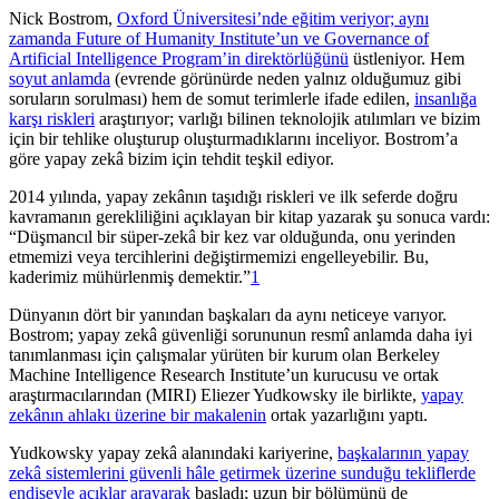
Nick Bostrom,
Oxford Üniversitesi’nde eğitim veriyor; aynı
zamanda Future of Humanity Institute’un ve Governance of
Artificial Intelligence Program’in direktörlüğünü
üstleniyor. Hem
soyut anlamda
(evrende görünürde neden yalnız olduğumuz gibi
soruların sorulması) hem de somut terimlerle ifade edilen,
insanlığa
karşı riskleri
araştırıyor; varlığı bilinen teknolojik atılımları ve bizim
için bir tehlike oluşturup oluşturmadıklarını inceliyor. Bostrom’a
göre yapay zekâ bizim için tehdit teşkil ediyor.
2014 yılında, yapay zekânın taşıdığı riskleri ve ilk seferde doğru
kavramanın gerekliliğini açıklayan bir kitap yazarak şu sonuca vardı:
“Düşmancıl bir süper-zekâ bir kez var olduğunda, onu yerinden
etmemizi veya tercihlerini değiştirmemizi engelleyebilir. Bu,
kaderimiz mühürlenmiş demektir.”⁠
1
Dünyanın dört bir yanından başkaları da aynı neticeye varıyor.
Bostrom; yapay zekâ güvenliği sorununun resmî anlamda daha iyi
tanımlanması için çalışmalar yürüten bir kurum olan Berkeley
Machine Intelligence Research Institute’un kurucusu ve ortak
araştırmacılarından (MIRI) Eliezer Yudkowsky ile birlikte,
yapay
zekânın ahlakı üzerine bir makalenin
ortak yazarlığını yaptı.
Yudkowsky yapay zekâ alanındaki kariyerine,
başkalarının yapay
zekâ sistemlerini güvenli hâle getirmek üzerine sunduğu tekliflerde
endişeyle açıklar arayarak
başladı; uzun bir bölümünü de