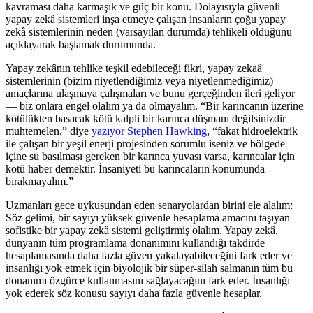
kavraması daha karmaşık ve güç bir konu. Dolayısıyla güvenli
yapay zekâ sistemleri inşa etmeye çalışan insanların çoğu yapay
zekâ sistemlerinin neden (varsayılan durumda) tehlikeli olduğunu
açıklayarak başlamak durumunda.
Yapay zekânın tehlike teşkil edebileceği fikri, yapay zekaâ
sistemlerinin (bizim niyetlendiğimiz veya niyetlenmediğimiz)
amaçlarına ulaşmaya çalışmaları ve bunu gerçeğinden ileri geliyor
— biz onlara engel olalım ya da olmayalım. “Bir karıncanın üzerine
kötülükten basacak kötü kalpli bir karınca düşmanı değilsinizdir
muhtemelen,” diye
yazıyor Stephen Hawking
, “fakat hidroelektrik
ile çalışan bir yeşil enerji projesinden sorumlu iseniz ve bölgede
içine su basılması gereken bir karınca yuvası varsa, karıncalar için
kötü haber demektir. İnsaniyeti bu karıncaların konumunda
bırakmayalım.”
Uzmanları gece uykusundan eden senaryolardan birini ele alalım:
Söz gelimi, bir sayıyı yüksek güvenle hesaplama amacını taşıyan
sofistike bir yapay zekâ sistemi geliştirmiş olalım. Yapay zekâ,
dünyanın tüm programlama donanımını kullandığı takdirde
hesaplamasında daha fazla güven yakalayabileceğini fark eder ve
insanlığı yok etmek için biyolojik bir süper-silah salmanın tüm bu
donanımı özgürce kullanmasını sağlayacağını fark eder. İnsanlığı
yok ederek söz konusu sayıyı daha fazla güvenle hesaplar.