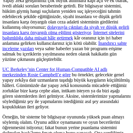
Yapay zekâ gelişimimiz çok büyük atılımlara kapı açtı ve ek olarak,
ivedi ahlaki soruları beraberinde getirdi. Bir bilgisayar sistemini,
hüküm giymiş hangi suçluların yeniden suç işleyeceğini tahmin
edebilecek şekilde eğittiğinizde, siyahi insanlara ve düşük gelirli
insanlara karşı önyargılı olan ceza adaleti sisteminin girdilerini
kullanmış oluyorsunuz;
dolayısıyla çıktıları da siyah ve düşük gelirli
insanlara karşı önyargılı olma eğilimi gösteriyor
.
İnternet sitelerini
bağımlılığa daha müsait hâle getirmek
kâr oranınız için iyi haber
anlamına gelirken kullanıcılarınız için kötü olabilir.
İnandırıcı sahte
inceleme yazıları
veya sahte haberler yazan bir programı erişime
salmak bu içeriklerin yayılmasına neden olarak hakikatin gün
yüzüne çıkmasını güçleştirebilir.
UC Berkeley’nin Center for Human-Compatible AI adlı
merkezinden Rosie Campbell’e göre
bu örnekler, gelecekte genel
yapay zekâya dair uzmanların taşıdığı büyük kaygıların küçültülmüş
hâlleri. Günümüzde dar yapay zekâ konusunda mücadele ettiğimiz
zorluklar bize karşı cephe alan, intikam isteyen ya da bizi aşağı
gören sistemlerden ileri gelmiyor. Aksine, sistemlerimize yapmalarını
söylediğimiz şey ile yapmalarını istediğimiz asıl şey arasındaki
kopukluktan ileri geliyor.
Örneğin, bir sisteme bir bilgisayar oyununda yüksek puan almayı
söylemiş olalım. Oyunu adilce oynamasını ve oyun becerilerini
öğrenmesini istiyoruz; fakat bunun yerine puanlama sistemini
doğrudan hack’leme fırsatı olursa bunu yapacak. Ona verdiğimiz