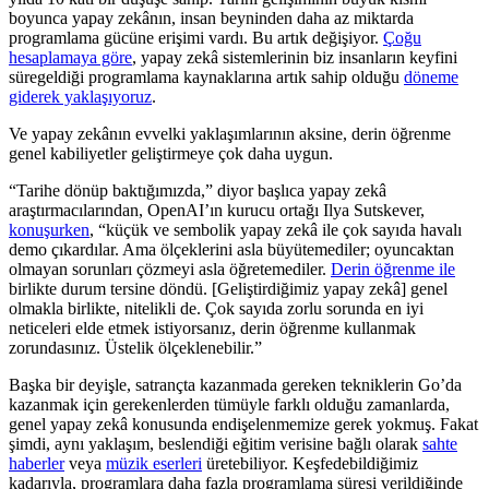
boyunca yapay zekânın, insan beyninden daha az miktarda
programlama gücüne erişimi vardı. Bu artık değişiyor.
Çoğu
hesaplamaya göre
, yapay zekâ sistemlerinin biz insanların keyfini
süregeldiği programlama kaynaklarına artık sahip olduğu
döneme
giderek yaklaşıyoruz
.
Ve yapay zekânın evvelki yaklaşımlarının aksine, derin öğrenme
genel kabiliyetler geliştirmeye çok daha uygun.
“Tarihe dönüp baktığımızda,” diyor başlıca yapay zekâ
araştırmacılarından, OpenAI’ın kurucu ortağı Ilya Sutskever,
konuşurken
, “küçük ve sembolik yapay zekâ ile çok sayıda havalı
demo çıkardılar. Ama ölçeklerini asla büyütemediler; oyuncaktan
olmayan sorunları çözmeyi asla öğretemediler.
Derin öğrenme ile
birlikte durum tersine döndü. [Geliştirdiğimiz yapay zekâ] genel
olmakla birlikte, nitelikli de. Çok sayıda zorlu sorunda en iyi
neticeleri elde etmek istiyorsanız, derin öğrenme kullanmak
zorundasınız. Üstelik ölçeklenebilir.”
Başka bir deyişle, satrançta kazanmada gereken tekniklerin Go’da
kazanmak için gerekenlerden tümüyle farklı olduğu zamanlarda,
genel yapay zekâ konusunda endişelenmemize gerek yokmuş. Fakat
şimdi, aynı yaklaşım, beslendiği eğitim verisine bağlı olarak
sahte
haberler
veya
müzik eserleri
üretebiliyor. Keşfedebildiğimiz
kadarıyla, programlara daha fazla programlama süresi verildiğinde