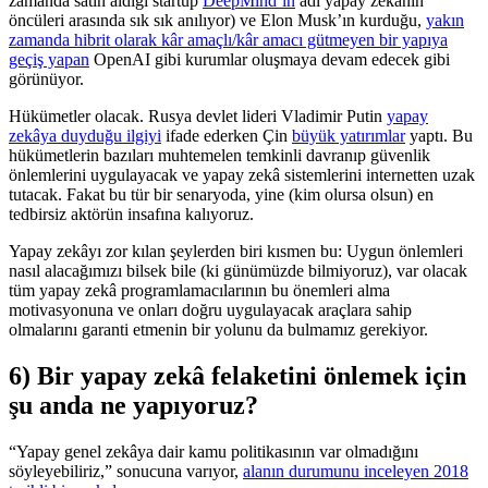
zamanda satın aldığı startup
DeepMind’ın
adı yapay zekânın
öncüleri arasında sık sık anılıyor) ve Elon Musk’ın kurduğu,
yakın
zamanda hibrit olarak kâr amaçlı/kâr amacı gütmeyen bir yapıya
geçiş yapan
OpenAI gibi kurumlar oluşmaya devam edecek gibi
görünüyor.
Hükümetler olacak. Rusya devlet lideri Vladimir Putin
yapay
zekâya duyduğu ilgiyi
ifade ederken Çin
büyük yatırımlar
yaptı. Bu
hükümetlerin bazıları muhtemelen temkinli davranıp güvenlik
önlemlerini uygulayacak ve yapay zekâ sistemlerini internetten uzak
tutacak. Fakat bu tür bir senaryoda, yine (kim olursa olsun) en
tedbirsiz aktörün insafına kalıyoruz.
Yapay zekâyı zor kılan şeylerden biri kısmen bu: Uygun önlemleri
nasıl alacağımızı bilsek bile (ki günümüzde bilmiyoruz), var olacak
tüm yapay zekâ programlamacılarının bu önemleri alma
motivasyonuna ve onları doğru uygulayacak araçlara sahip
olmalarını garanti etmenin bir yolunu da bulmamız gerekiyor.
6) Bir yapay zekâ felaketini önlemek için
şu anda ne yapıyoruz?
“Yapay genel zekâya dair kamu politikasının var olmadığını
söyleyebiliriz,” sonucuna varıyor,
alanın durumunu inceleyen 2018