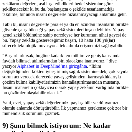
zekâların değerleri, asıl inşa edildikleri hedef sistemine göre
şekillenecektir ki bu da, başlangıçta o şekilde tasarlanmadığı
takdirde, bir anda insani değerlerle hizalanmayacağı anlamına gelir.
Tabii ki, insanı değerlerle paralel ya da en azından insanların birlikte
güvenle çalışabileceği yapay zekâ sistemleri inşa edebiliriz. Yapay
genel zekâ bölümüne sahip neredeyse her kurumun nihai gayesi de
bu. Yapay zekâda göstereceğimiz başarı, 10 hatta 100 yıl(lar)
sürecek teknolojik inovasyona tek adımla erişmemizi sağlayabilir.
“Başarılı olursak, bugüne kadarki en mühim ve geniş kapsamda
faydalı bilimsel atılımlarından biri olacağına inanıyoruz,” diye
yazıyor
Alphabet’in DeepMind’ına girizgâhta
. “İklim
değişikliğinden kökten iyileştirilmiş sağlık sistemine dek, çok sayıda
sorun acı verecek derecede yavaş gelişimden, karmaşıklıklarıyla
çözüm bulma kabiliyetlerimizin hantallaştırılmasından mustarip.
İnsani maharetin çoklayıcısı olarak yapay zekânın varlığında birlikte
bu çözümler ulaşılabilir olacak.”
Yani, evet, yapay zekâ değerlerimizi paylaşabilir ve dünyamızı
olumlu anlamda dönüştürebilir. İlk yapmamız gerekense çok zor bir
mühendislik sorununu çözmek.
9) Şunu bilmek istiyorum: Ne kadar