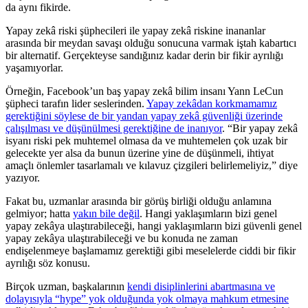
da aynı fikirde.
Yapay zekâ riski şüphecileri ile yapay zekâ riskine inananlar
arasında bir meydan savaşı olduğu sonucuna varmak iştah kabartıcı
bir alternatif. Gerçekteyse sandığınız kadar derin bir fikir ayrılığı
yaşamıyorlar.
Örneğin, Facebook’un baş yapay zekâ bilim insanı Yann LeCun
şüpheci tarafın lider seslerinden.
Yapay zekâdan korkmamamız
gerektiğini söylese de bir yandan yapay zekâ güvenliği üzerinde
çalışılması ve düşünülmesi gerektiğine de inanıyor
. “Bir yapay zekâ
isyanı riski pek muhtemel olmasa da ve muhtemelen çok uzak bir
gelecekte yer alsa da bunun üzerine yine de düşünmeli, ihtiyat
amaçlı önlemler tasarlamalı ve kılavuz çizgileri belirlemeliyiz,” diye
yazıyor.
Fakat bu, uzmanlar arasında bir görüş birliği olduğu anlamına
gelmiyor; hatta
yakın bile değil
. Hangi yaklaşımların bizi genel
yapay zekâya ulaştırabileceği, hangi yaklaşımların bizi güvenli genel
yapay zekâya ulaştırabileceği ve bu konuda ne zaman
endişelenmeye başlamamız gerektiği gibi meselelerde ciddi bir fikir
ayrılığı söz konusu.
Birçok uzman, başkalarının
kendi disiplinlerini abartmasına ve
dolayısıyla “hype” yok olduğunda yok olmaya mahkum etmesine