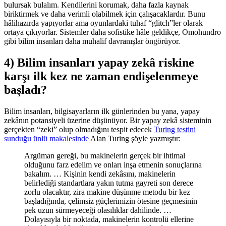
bulursak bulalım. Kendilerini korumak, daha fazla kaynak
biriktirmek ve daha verimli olabilmek için çalışacaklardır. Bunu
hâlihazırda yapıyorlar ama oyunlardaki tuhaf “glitch”ler olarak
ortaya çıkıyorlar. Sistemler daha sofistike hâle geldikçe, Omohundro
gibi bilim insanları daha muhalif davranışlar öngörüyor.
4) Bilim insanları yapay zekâ riskine
karşı ilk kez ne zaman endişelenmeye
başladı?
Bilim insanları, bilgisayarların ilk günlerinden bu yana, yapay
zekânın potansiyeli üzerine düşünüyor. Bir yapay zekâ sisteminin
gerçekten “zeki” olup olmadığını tespit edecek
Turing testini
sunduğu ünlü makalesinde
Alan Turing şöyle yazmıştır:
Argüman gereği, bu makinelerin gerçek bir ihtimal
olduğunu farz edelim ve onları inşa etmenin sonuçlarına
bakalım. … Kişinin kendi zekâsını, makinelerin
belirlediği standartlara yakın tutma gayreti son derece
zorlu olacaktır, zira makine düşünme metodu bir kez
başladığında, çelimsiz güçlerimizin ötesine geçmesinin
pek uzun sürmeyeceği olasılıklar dahilinde. …
Dolayısıyla bir noktada, makinelerin kontrolü ellerine