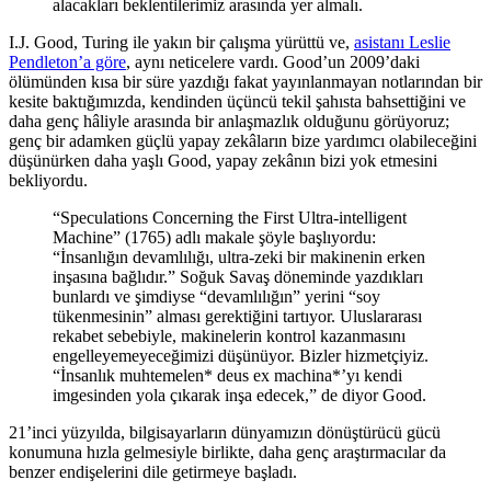
alacakları beklentilerimiz arasında yer almalı.
I.J. Good, Turing ile yakın bir çalışma yürüttü ve,
asistanı Leslie
Pendleton’a göre
, aynı neticelere vardı. Good’un 2009’daki
ölümünden kısa bir süre yazdığı fakat yayınlanmayan notlarından bir
kesite baktığımızda, kendinden üçüncü tekil şahısta bahsettiğini ve
daha genç hâliyle arasında bir anlaşmazlık olduğunu görüyoruz;
genç bir adamken güçlü yapay zekâların bize yardımcı olabileceğini
düşünürken daha yaşlı Good, yapay zekânın bizi yok etmesini
bekliyordu.
“Speculations Concerning the First Ultra-intelligent
Machine” (1765) adlı makale şöyle başlıyordu:
“İnsanlığın devamlılığı, ultra-zeki bir makinenin erken
inşasına bağlıdır.” Soğuk Savaş döneminde yazdıkları
bunlardı ve şimdiyse “devamlılığın” yerini “soy
tükenmesinin” alması gerektiğini tartıyor. Uluslararası
rekabet sebebiyle, makinelerin kontrol kazanmasını
engelleyemeyeceğimizi düşünüyor. Bizler hizmetçiyiz.
“İnsanlık muhtemelen* deus ex machina*’yı kendi
imgesinden yola çıkarak inşa edecek,” de diyor Good.
21’inci yüzyılda, bilgisayarların dünyamızın dönüştürücü gücü
konumuna hızla gelmesiyle birlikte, daha genç araştırmacılar da
benzer endişelerini dile getirmeye başladı.