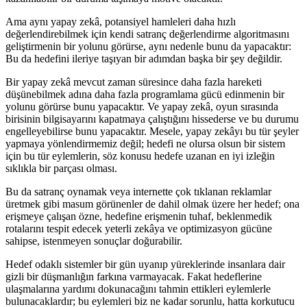
Ama aynı yapay zekâ, potansiyel hamleleri daha hızlı
değerlendirebilmek için kendi satranç değerlendirme algoritmasını
geliştirmenin bir yolunu görürse, aynı nedenle bunu da yapacaktır:
Bu da hedefini ileriye taşıyan bir adımdan başka bir şey değildir.
Bir yapay zekâ mevcut zaman süresince daha fazla hareketi
düşünebilmek adına daha fazla programlama gücü edinmenin bir
yolunu görürse bunu yapacaktır. Ve yapay zekâ, oyun sırasında
birisinin bilgisayarını kapatmaya çalıştığını hissederse ve bu durumu
engelleyebilirse bunu yapacaktır. Mesele, yapay zekâyı bu tür şeyler
yapmaya yönlendirmemiz değil; hedefi ne olursa olsun bir sistem
için bu tür eylemlerin, söz konusu hedefe uzanan en iyi izleğin
sıklıkla bir parçası olması.
Bu da satranç oynamak veya internette çok tıklanan reklamlar
üretmek gibi masum görünenler de dahil olmak üzere her hedef; ona
erişmeye çalışan özne, hedefine erişmenin tuhaf, beklenmedik
rotalarını tespit edecek yeterli zekâya ve optimizasyon gücüne
sahipse, istenmeyen sonuçlar doğurabilir.
Hedef odaklı sistemler bir gün uyanıp yüreklerinde insanlara dair
gizli bir düşmanlığın farkına varmayacak. Fakat hedeflerine
ulaşmalarına yardımı dokunacağını tahmin ettikleri eylemlerle
bulunacaklardır; bu eylemleri biz ne kadar sorunlu, hatta korkutucu