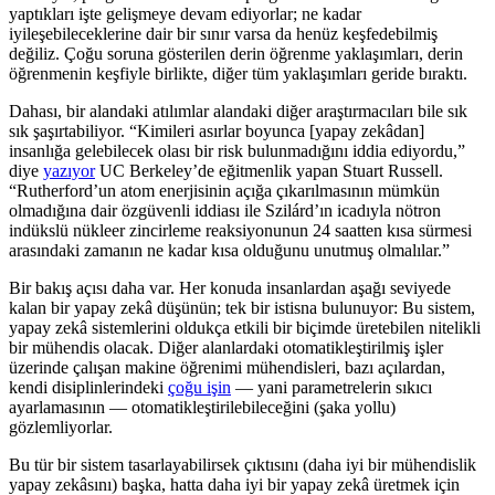
yaptıkları işte gelişmeye devam ediyorlar; ne kadar
iyileşebileceklerine dair bir sınır varsa da henüz keşfedebilmiş
değiliz. Çoğu soruna gösterilen derin öğrenme yaklaşımları, derin
öğrenmenin keşfiyle birlikte, diğer tüm yaklaşımları geride bıraktı.
Dahası, bir alandaki atılımlar alandaki diğer araştırmacıları bile sık
sık şaşırtabiliyor. “Kimileri asırlar boyunca [yapay zekâdan]
insanlığa gelebilecek olası bir risk bulunmadığını iddia ediyordu,”
diye
yazıyor
UC Berkeley’de eğitmenlik yapan Stuart Russell.
“Rutherford’un atom enerjisinin açığa çıkarılmasının mümkün
olmadığına dair özgüvenli iddiası ile Szilárd’ın icadıyla nötron
indükslü nükleer zincirleme reaksiyonunun 24 saatten kısa sürmesi
arasındaki zamanın ne kadar kısa olduğunu unutmuş olmalılar.”
Bir bakış açısı daha var. Her konuda insanlardan aşağı seviyede
kalan bir yapay zekâ düşünün; tek bir istisna bulunuyor: Bu sistem,
yapay zekâ sistemlerini oldukça etkili bir biçimde üretebilen nitelikli
bir mühendis olacak. Diğer alanlardaki otomatikleştirilmiş işler
üzerinde çalışan makine öğrenimi mühendisleri, bazı açılardan,
kendi disiplinlerindeki
çoğu işin
— yani parametrelerin sıkıcı
ayarlamasının — otomatikleştirilebileceğini (şaka yollu)
gözlemliyorlar.
Bu tür bir sistem tasarlayabilirsek çıktısını (daha iyi bir mühendislik
yapay zekâsını) başka, hatta daha iyi bir yapay zekâ üretmek için