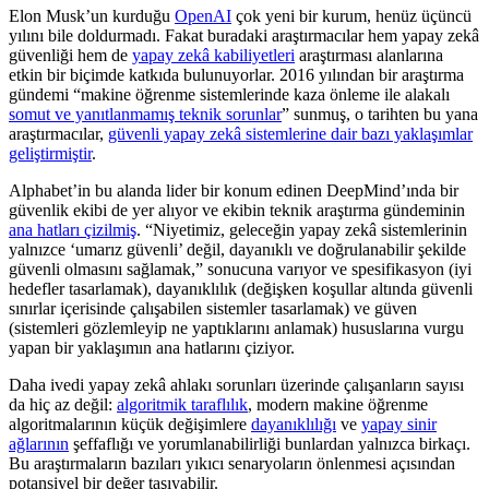
Elon Musk’un kurduğu
OpenAI
çok yeni bir kurum, henüz üçüncü
yılını bile doldurmadı. Fakat buradaki araştırmacılar hem yapay zekâ
güvenliği hem de
yapay zekâ kabiliyetleri
araştırması alanlarına
etkin bir biçimde katkıda bulunuyorlar. 2016 yılından bir araştırma
gündemi “makine öğrenme sistemlerinde kaza önleme ile alakalı
somut ve yanıtlanmamış teknik sorunlar
” sunmuş, o tarihten bu yana
araştırmacılar,
güvenli yapay zekâ sistemlerine dair bazı yaklaşımlar
geliştirmiştir
.
Alphabet’in bu alanda lider bir konum edinen DeepMind’ında bir
güvenlik ekibi de yer alıyor ve ekibin teknik araştırma gündeminin
ana hatları çizilmiş
. “Niyetimiz, geleceğin yapay zekâ sistemlerinin
yalnızce ‘umarız güvenli’ değil, dayanıklı ve doğrulanabilir şekilde
güvenli olmasını sağlamak,” sonucuna varıyor ve spesifikasyon (iyi
hedefler tasarlamak), dayanıklılık (değişken koşullar altında güvenli
sınırlar içerisinde çalışabilen sistemler tasarlamak) ve güven
(sistemleri gözlemleyip ne yaptıklarını anlamak) hususlarına vurgu
yapan bir yaklaşımın ana hatlarını çiziyor.
Daha ivedi yapay zekâ ahlakı sorunları üzerinde çalışanların sayısı
da hiç az değil:
algoritmik taraflılık
, modern makine öğrenme
algoritmalarının küçük değişimlere
dayanıklılığı
ve
yapay sinir
ağlarının
şeffaflığı ve yorumlanabilirliği bunlardan yalnızca birkaçı.
Bu araştırmaların bazıları yıkıcı senaryoların önlenmesi açısından
potansiyel bir değer taşıyabilir.