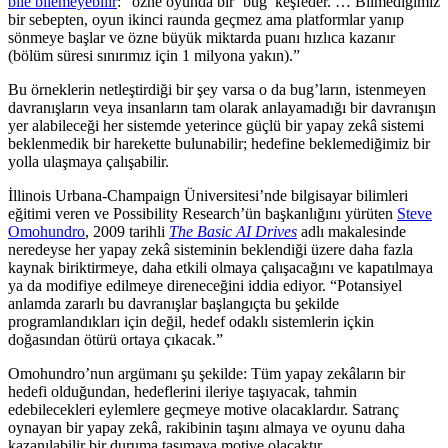
bile bilemeyebilir
: “özne oyunda bir ‘bug’ keşfeder. … Bilmediğimiz
bir sebepten, oyun ikinci raunda geçmez ama platformlar yanıp
sönmeye başlar ve özne büyük miktarda puanı hızlıca kazanır
(bölüm süresi sınırımız için 1 milyona yakın).”
Bu örneklerin netleştirdiği bir şey varsa o da bug’ların, istenmeyen
davranışların veya insanların tam olarak anlayamadığı bir davranışın
yer alabileceği her sistemde yeterince güçlü bir yapay zekâ sistemi
beklenmedik bir harekette bulunabilir; hedefine beklemediğimiz bir
yolla ulaşmaya çalışabilir.
İllinois Urbana-Champaign Üniversitesi’nde bilgisayar bilimleri
eğitimi veren ve Possibility Research’ün başkanlığını yürüten
Steve
Omohundro
, 2009 tarihli
The Basic AI Drives
adlı makalesinde
neredeyse her yapay zekâ sisteminin beklendiği üzere daha fazla
kaynak biriktirmeye, daha etkili olmaya çalışacağını ve kapatılmaya
ya da modifiye edilmeye direneceğini iddia ediyor. “Potansiyel
anlamda zararlı bu davranışlar başlangıçta bu şekilde
programlandıkları için değil, hedef odaklı sistemlerin içkin
doğasından ötürü ortaya çıkacak.”
Omohundro’nun argümanı şu şekilde: Tüm yapay zekâların bir
hedefi olduğundan, hedeflerini ileriye taşıyacak, tahmin
edebilecekleri eylemlere geçmeye motive olacaklardır. Satranç
oynayan bir yapay zekâ, rakibinin taşını almaya ve oyunu daha
kazanılabilir bir duruma taşımaya motive olacaktır.