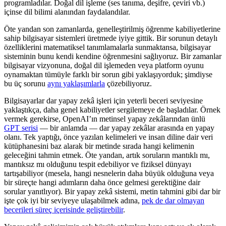
programladılar. Doğal dil işleme (ses tanıma, deşifre, çeviri vb.)
içinse dil bilimi alanından faydalandılar.
Öte yandan son zamanlarda, genelleştirilmiş öğrenme kabiliyetlerine
sahip bilgisayar sistemleri üretmede iyiye gittik. Bir sorunun detaylı
özelliklerini matematiksel tanımlamalarla sunmaktansa, bilgisayar
sisteminin bunu kendi kendine öğrenmesini sağlıyoruz. Bir zamanlar
bilgisayar vizyonuna, doğal dil işlemeden veya platform oyunu
oynamaktan tümüyle farklı bir sorun gibi yaklaşıyorduk; şimdiyse
bu üç sorunu
aynı yaklaşımlarla
çözebiliyoruz.
Bilgisayarlar dar yapay zekâ işleri için yeterli beceri seviyesine
yaklaştıkça, daha genel kabiliyetler sergilemeye de başladılar. Örnek
vermek gerekirse, OpenAI’ın metinsel yapay zekâlarından ünlü
GPT serisi
— bir anlamda — dar yapay zekâlar arasında en yapay
olanı. Tek yaptığı, önce yazılan kelimeleri ve insan diline dair veri
kütüphanesini baz alarak bir metinde sırada hangi kelimenin
geleceğini tahmin etmek. Öte yandan, artık soruların mantıklı mı,
mantıksız mı olduğunu tespit edebiliyor ve fiziksel dünyayı
tartışabiliyor (mesela, hangi nesnelerin daha büyük olduğuna veya
bir süreçte hangi adımların daha önce gelmesi gerektiğine dair
sorular yanıtlıyor). Bir yapay zekâ sistemi, metin tahmini gibi dar bir
işte çok iyi bir seviyeye ulaşabilmek adına,
pek de dar olmayan
becerileri süreç içerisinde geliştirebilir
.