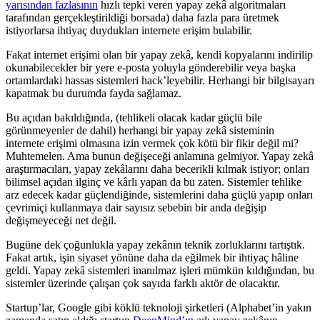
yarısından fazlasının
hızlı tepki veren yapay zekâ algoritmaları
tarafından gerçekleştirildiği borsada) daha fazla para üretmek
istiyorlarsa ihtiyaç duydukları internete erişim bulabilir.
Fakat internet erişimi olan bir yapay zekâ, kendi kopyalarını indirilip
okunabilecekler bir yere e-posta yoluyla gönderebilir veya başka
ortamlardaki hassas sistemleri hack’leyebilir. Herhangi bir bilgisayarı
kapatmak bu durumda fayda sağlamaz.
Bu açıdan bakıldığında, (tehlikeli olacak kadar güçlü bile
görünmeyenler de dahil) herhangi bir yapay zekâ sisteminin
internete erişimi olmasına izin vermek çok kötü bir fikir değil mi?
Muhtemelen. Ama bunun değişeceği anlamına gelmiyor. Yapay zekâ
araştırmacıları, yapay zekâlarını daha becerikli kılmak istiyor; onları
bilimsel açıdan ilginç ve kârlı yapan da bu zaten. Sistemler tehlike
arz edecek kadar güçlendiğinde, sistemlerini daha güçlü yapıp onları
çevrimiçi kullanmaya dair sayısız sebebin bir anda değişip
değişmeyeceği net değil.
Bugüne dek çoğunlukla yapay zekânın teknik zorluklarını tartıştık.
Fakat artık, işin siyaset yönüne daha da eğilmek bir ihtiyaç hâline
geldi. Yapay zekâ sistemleri inanılmaz işleri mümkün kıldığından, bu
sistemler üzerinde çalışan çok sayıda farklı aktör de olacaktır.
Startup’lar, Google gibi köklü teknoloji şirketleri (Alphabet’in yakın