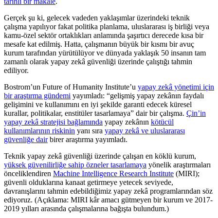
tarihli bir makale
.
Gerçek şu ki, gelecek vadeden yaklaşımlar üzerindeki teknik
çalışma yapılıyor fakat politika planlama, uluslararası iş birliği veya
kamu-özel sektör ortaklıkları anlamında şaşırtıcı derecede kısa bir
mesafe kat edilmiş. Hatta, çalışmanın büyük bir kısmı bir avuç
kurum tarafından yürütülüyor ve dünyada yaklaşık 50 insanın tam
zamanlı olarak yapay zekâ güvenliği üzerinde çalıştığı tahmin
ediliyor.
Bostrom’un Future of Humanity Institute’u
yapay zekâ yönetimi için
bir araştırma gündemi
yayımladı: “gelişmiş yapay zekânın faydalı
gelişimini ve kullanımını en iyi şekilde garanti edecek küresel
kurallar, politikalar, enstitüler tasarlamaya” dair bir çalışma.
Çin’in
yapay zekâ stratejisi bağlamında
yapay zekânın
kötücül
kullanımlarının riskinin
yanı sıra
yapay zekâ ve uluslararası
güvenliğe dair
birer araştırma yayımladı.
Teknik yapay zekâ güvenliği üzerinde çalışan en köklü kurum,
yüksek güvenilirliğe sahip özneler tasarlamaya
yönelik araştırmaları
önceliklendiren
Machine Intelligence Research Institute
(MIRI);
güvenli olduklarına kanaat getirmeye yetecek seviyede,
davranışlarını tahmin edebildiğimiz yapay zekâ programlarından söz
ediyoruz. (Açıklama: MIRI kâr amacı gütmeyen bir kurum ve 2017-
2019 yılları arasında çalışmalarına bağışta bulundum.)