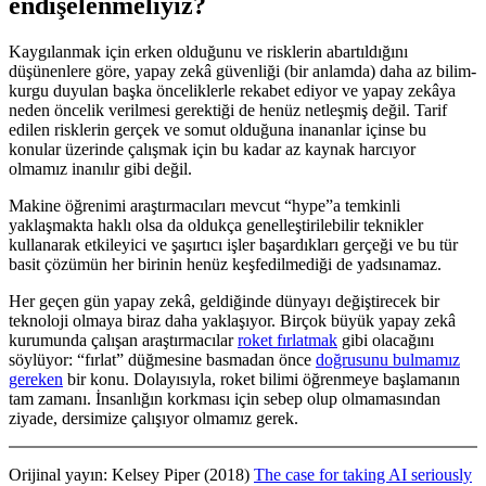
endişelenmeliyiz?
Kaygılanmak için erken olduğunu ve risklerin abartıldığını
düşünenlere göre, yapay zekâ güvenliği (bir anlamda) daha az bilim-
kurgu duyulan başka önceliklerle rekabet ediyor ve yapay zekâya
neden öncelik verilmesi gerektiği de henüz netleşmiş değil. Tarif
edilen risklerin gerçek ve somut olduğuna inananlar içinse bu
konular üzerinde çalışmak için bu kadar az kaynak harcıyor
olmamız inanılır gibi değil.
Makine öğrenimi araştırmacıları mevcut “hype”a temkinli
yaklaşmakta haklı olsa da oldukça genelleştirilebilir teknikler
kullanarak etkileyici ve şaşırtıcı işler başardıkları gerçeği ve bu tür
basit çözümün her birinin henüz keşfedilmediği de yadsınamaz.
Her geçen gün yapay zekâ, geldiğinde dünyayı değiştirecek bir
teknoloji olmaya biraz daha yaklaşıyor. Birçok büyük yapay zekâ
kurumunda çalışan araştırmacılar
roket fırlatmak
gibi olacağını
söylüyor: “fırlat” düğmesine basmadan önce
doğrusunu bulmamız
gereken
bir konu. Dolayısıyla, roket bilimi öğrenmeye başlamanın
tam zamanı. İnsanlığın korkması için sebep olup olmamasından
ziyade, dersimize çalışıyor olmamız gerek.
Orijinal yayın:
Kelsey Piper (2018)
The case for taking AI seriously