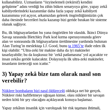
kullanabiliriz. Uzmanların “özyinelemeli (rekürsif) kendini
geliştirme” adını verdiği bu zihin büken senaryoya göre, yapay zekâ
kabiliyetlerindeki kazanımlar daha fazla yapay zekâ kabiliyeti
kazanımına yol açıyor, arkamızdan gelerek öngördüğümüzün çok
daha ötesinde becerileri hızla kazanıp bizi geride bırakan bir sisteme
olanak sağlıyor.
Bu, ilk bilgisayarlardan bu yana öngörülen bir olasılık. İkinci Dünya
Savaşı sırasında Bletchley Park kod kırma operasyonunda görev
alan ve sonrasında ilk bilgisayarların üretilmesine yardımda bulunan
Alan Turing’in meslektaşı I.J. Good, bunu
ta 1965’te
ifade eden ilk
kişi olabilir: “Ultra-zeki bir makine daha da iyi makineler
tasarlayabilir; bu da kuşkusuz bir ‘zekâ patlamasına’ yol açacaktır ve
insan zekâsı geride kalacaktır. Dolayısıyla ilk ultra-zeki makineler,
insanların üreteceği son icattır.”
3) Yapay zekâ bize tam olarak nasıl son
verebilir?
Nükleer bombaların bizi nasıl öldüreceği
oldukça net bir gerçek.
Nükleer riski hafifletmeye uğraşan kimse, olası nükleer bir savaşın
neden kötü bir şey olacağını açıklayarak konuya başlamaz.
Yapay zekânın insanlık için varoluşsak bir risk taşıması ihtimali,