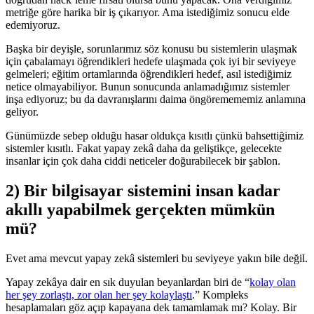
metriğe göre harika bir iş çıkarıyor. Ama istediğimiz sonucu elde
edemiyoruz.
Başka bir deyişle, sorunlarımız söz konusu bu sistemlerin ulaşmak
için çabalamayı öğrendikleri hedefe ulaşmada çok iyi bir seviyeye
gelmeleri; eğitim ortamlarında öğrendikleri hedef, asıl istediğimiz
netice olmayabiliyor. Bunun sonucunda anlamadığımız sistemler
inşa ediyoruz; bu da davranışlarını daima öngöremememiz anlamına
geliyor.
Günümüzde sebep olduğu hasar oldukça kısıtlı çünkü bahsettiğimiz
sistemler kısıtlı. Fakat yapay zekâ daha da geliştikçe, gelecekte
insanlar için çok daha ciddi neticeler doğurabilecek bir şablon.
2) Bir bilgisayar sistemini insan kadar
akıllı yapabilmek gerçekten mümkün
mü?
Evet ama mevcut yapay zekâ sistemleri bu seviyeye yakın bile değil.
Yapay zekâya dair en sık duyulan beyanlardan biri de “
kolay olan
her şey zorlaştı, zor olan her şey kolaylaştı
.” Kompleks
hesaplamaları göz açıp kapayana dek tamamlamak mı? Kolay. Bir