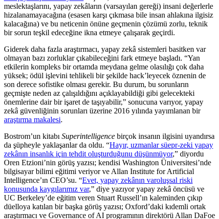
meslektaşlarını, yapay zekâların (varsayılan gereği) insani değerlerle
hizalanamayacağına (esasen karşı çıkmasa bile insan ahlakına ilgisiz
kalacağına) ve bu neticenin önüne geçmenin çözümü zorlu, teknik
bir sorun teşkil edeceğine ikna etmeye çalışarak geçirdi.
Giderek daha fazla araştırmacı, yapay zekâ sistemleri basitken var
olmayan bazı zorluklar çıkabileceğini fark etmeye başladı. “Yan
etkilerin kompleks bir ortamda meydana gelme olasılığı çok daha
yüksek; ödül işlevini tehlikeli bir şekilde hack’leyecek öznenin de
son derece sofistike olması gerekir. Bu durum, bu sorunların
geçmişte neden az çalışıldığını açıklayabildiği gibi gelecekteki
önemlerine dair bir işaret de taşıyabilir,” sonucuna varıyor, yapay
zekâ güvenliğinin sorunları üzerine 2016 yılında yayımlanan bir
araştırma makalesi
.
Bostrom’un kitabı
Superintelligence
birçok insanın ilgisini uyandırsa
da şüpheyle yaklaşanlar da oldu. “
Hayır, uzmanlar süepr-zeki yapay
zekânın insanlık için tehdit oluşturduğunu düşünmüyor
,” diyordu
Oren Etzioni’nin görüş yazısı; kendisi Washington Üniversitesi’nde
bilgisayar bilimi eğitimi veriyor ve Allan Institute for Artificial
Intelligence’ın CEO’su. “
Evet, yapay zekânın varoluşsal riski
konusunda kaygılarımız var
,” diye yazıyor yapay zekâ öncüsü ve
UC Berkeley’de eğitim veren Stuart Russell’ın kaleminden çıkıp
düelloya katılan bir başka görüş yazısı; Oxford’daki kıdemli ortak
araştırmacı ve Governance of AI programının direktörü Allan DaFoe