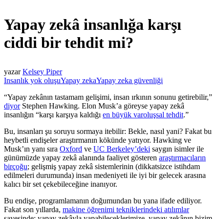
Yapay zekâ insanlığa karşı
ciddi bir tehdit mi?
yazar
Kelsey Piper
Insanlık yok oluşu
Yapay zeka
Yapay zeka güvenliği
“Yapay zekânın tastamam gelişimi, insan ırkının sonunu getirebilir,”
diyor
Stephen Hawking. Elon Musk’a göreyse yapay zekâ
insanlığın “karşı karşıya kaldığı
en büyük varoluşsal tehdit
.”
Bu, insanları şu soruyu sormaya itebilir: Bekle, nasıl yani? Fakat bu
heybetli endişeler araştırmanın kökünde yatıyor. Hawking ve
Musk’ın yanı sıra
Oxford
ve
UC Berkeley’deki
saygın isimler ile
günümüzde yapay zekâ alanında faaliyet gösteren
araştırmacıların
birçoğu
; gelişmiş yapay zekâ sistemlerinin (dikkatsizce istihdam
edilmeleri durumunda) insan medeniyeti ile iyi bir gelecek arasına
kalıcı bir set çekebileceğine inanıyor.
Bu endişe, programlamanın doğumundan bu yana ifade ediliyor.
Fakat son yıllarda,
makine öğrenimi tekniklerindeki atılımlar
sayesinde; yapay zekâyla yapabileceklerimize, yapay zekânın bizim