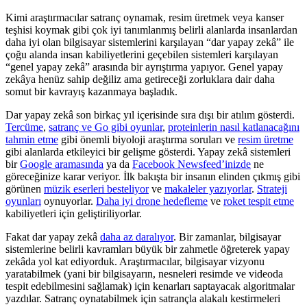
Kimi araştırmacılar satranç oynamak, resim üretmek veya kanser
teşhisi koymak gibi çok iyi tanımlanmış belirli alanlarda insanlardan
daha iyi olan bilgisayar sistemlerini karşılayan “dar yapay zekâ” ile
çoğu alanda insan kabiliyetlerini geçebilen sistemleri karşılayan
“genel yapay zekâ” arasında bir ayrıştırma yapıyor. Genel yapay
zekâya henüz sahip değiliz ama getireceği zorluklara dair daha
somut bir kavrayış kazanmaya başladık.
Dar yapay zekâ son birkaç yıl içerisinde sıra dışı bir atılım gösterdi.
Tercüme
,
satranç ve Go gibi oyunlar
,
proteinlerin nasıl katlanacağını
tahmin etme
gibi önemli biyoloji araştırma soruları ve
resim üretme
gibi alanlarda etkileyici bir gelişme gösterdi. Yapay zekâ sistemleri
bir
Google aramasında
ya da
Facebook Newsfeed’inizde
ne
göreceğinize karar veriyor. İlk bakışta bir insanın elinden çıkmış gibi
görünen
müzik eserleri besteliyor
ve
makaleler yazıyorlar
.
Strateji
oyunları
oynuyorlar.
Daha iyi drone hedefleme
ve
roket tespit etme
kabiliyetleri için geliştiriliyorlar.
Fakat dar yapay zekâ
daha az daralıyor
. Bir zamanlar, bilgisayar
sistemlerine belirli kavramları büyük bir zahmetle öğreterek yapay
zekâda yol kat ediyorduk. Araştırmacılar, bilgisayar vizyonu
yaratabilmek (yani bir bilgisayarın, nesneleri resimde ve videoda
tespit edebilmesini sağlamak) için kenarları saptayacak algoritmalar
yazdılar. Satranç oynatabilmek için satrançla alakalı kestirmeleri