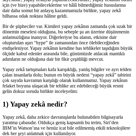
için (ve bize) yapabileceklerine ve hâlâ bilmediğimiz hususlarına
dair daha somut bir anlayış kazanmamızla birlikte, yapay zekâ
bilhassa odak noktası hâline geldi.
Bir de şüpheciler var. Kimileri yapay zekânın zamanda çok uzak bir
dönemin meselesi olduğuna, bu sebeple şu an üzerine düşünmenin
anlamsızlığına inanıyor. Diğerleriyse bu alanın, etkisine dair
oluşturulan aşırı “hype” ile zamanından önce ölebileceğinden
endişeleniyor. Yapay zekânın kendine has tehlikeler taşıdığını büyük
ölçüde kabul edenler arasında bile, günümüzde atılacak mantıklı
adımların ne olduğuna dair bir fikir çeşitliliği mevcut.
Yapay zekâ tartışmaları kafa karışıklığı, yanlış bilgiler ve ayrı telden
çalan insanlarla dolu; bunun en büyük nedeni “yapay zekâ” tabirini
çok sayıda kavramın karşılığı olarak kullanmamız. Yapay zekânın
felaket boyuna ulaşacak bir tehlike arz edebileceği büyük resmi
gelin dokuz soruda birlikte inceleyelim:
1) Yapay zekâ nedir?
Yapay zekâ, daha zekice davranışlarda bulunabilen bilgisayarla
yaratma çabasıdır. Oldukça geniş kapsamlı bu terim, Siri’den
IBM’in Watson’ına ve henüz icat bile edilmemiş etkili teknolojilere
dek her şeyi anlatmak için kullanılıyor.